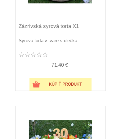
Zázrivská syrová torta X1
Syrová torta v tvare srdiečka
71,40 €
KÚPIŤ PRODUKT