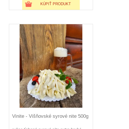
KÚPIŤ PRODUKT
Vinite - Višňovské syrové nite 500g