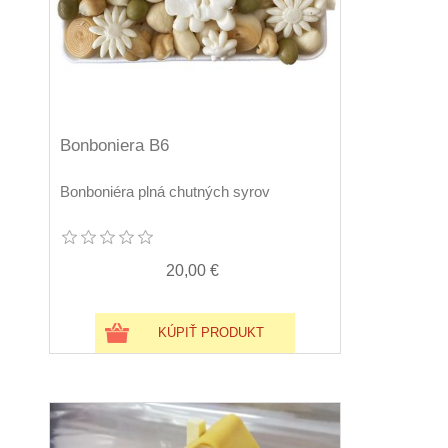
Bonboniera B6
Bonboniéra plná chutných syrov
20,00 €
KÚPIŤ PRODUKT