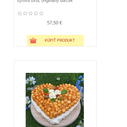
syrová torta, originálny darček
57,50 €
KÚPIŤ PRODUKT