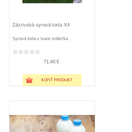
Zázrivská syrová torta X4
Syrová torta v tvare srdiečka
71,40 €
KÚPIŤ PRODUKT