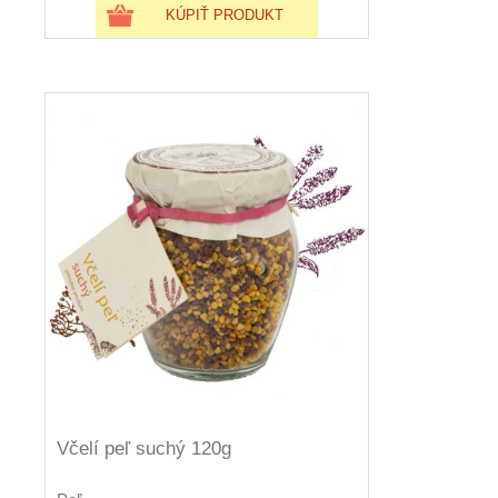
KÚPIŤ PRODUKT
Včelí peľ suchý 120g