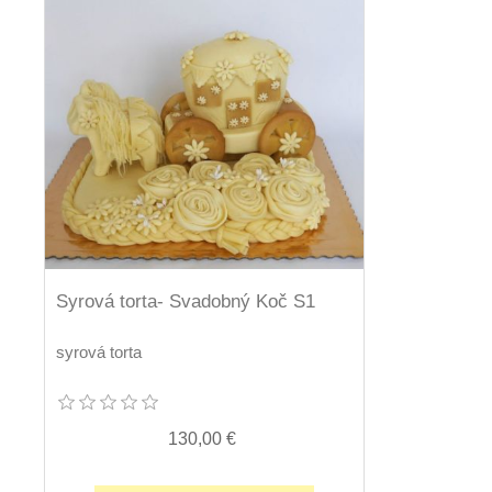
Syrová torta- Svadobný Koč S1
syrová torta
130,00 €