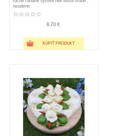
ručne ťahané syrové nite extra hrubé ,
neudene
8,70 €
KÚPIŤ PRODUKT