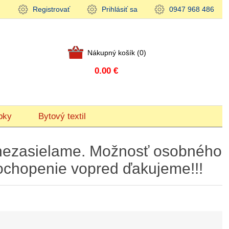
Registrovať
Prihlásiť sa
0947 968 486
Nákupný košík
(0)
0.00 €
bky
Bytový textil
ky nezasielame. Možnosť osobného
ochopenie vopred ďakujeme!!!