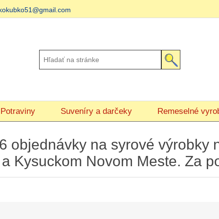
matkokubko51@gmail.com
Potraviny
Suveníry a darčeky
Remeselné vyro
2026 objednávky na syrové výrob
i a Kysuckom Novom Meste. Za p