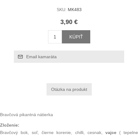
SKU:
MK483
3,90 €
KÚPIŤ
Email kamaráta
Bravčová pikantná nátierka
Zloženie:
Bravčový bok, soľ, čierne korenie, chilli, cesnak,
vajce
( tepeln