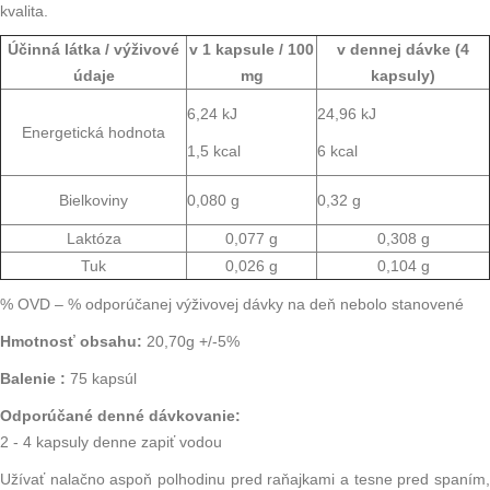
kvalita.
Účinná látka / výživové
v 1 kapsule / 100
v dennej dávke (4
údaje
mg
kapsuly)
6,24 kJ
24,96 kJ
Energetická hodnota
1,5 kcal
6 kcal
Bielkoviny
0,080 g
0,32 g
Laktóza
0,077 g
0,308 g
Tuk
0,026 g
0,104 g
% OVD – % odporúčanej výživovej dávky na deň nebolo stanovené
Hmotnosť obsahu:
20,70g +/-5%
Balenie :
75 kapsúl
Odporúčané denné dávkovanie:
2 - 4 kapsuly denne zapiť vodou
Užívať nalačno aspoň polhodinu pred raňajkami a tesne pred spaním,