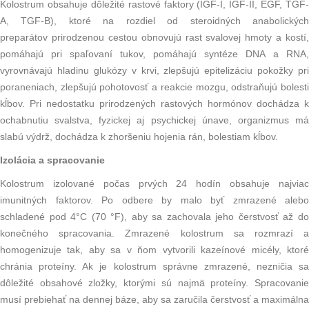
Kolostrum obsahuje dôležité rastové faktory (IGF-I, IGF-II, EGF, TGF-
A, TGF-B), ktoré na rozdiel od
steroidných anabolickýc
preparátov
prirodzenou cestou obnovujú rast svalovej hmoty a kostí,
pomáhajú pri spaľovaní tukov, pomáhajú syntéze
DNA
a
RNA
,
vyrovnávajú hladinu glukózy v krvi, zlepšujú epitelizáciu pokožky pri
poraneniach, zlepšujú pohotovosť a reakcie mozgu, odstraňujú bolesti
kĺbov. Pri nedostatku prirodzených rastových hormónov dochádza k
ochabnutiu svalstva, fyzickej aj psychickej únave, organizmus má
slabú výdrž, dochádza k zhoršeniu hojenia rán, bolestiam kĺbov.
Izolácia a spracovanie
Kolostrum izolované počas prvých 24 hodín obsahuje najviac
imunitných faktorov. Po odbere by malo byť zmrazené alebo
schladené pod 4°C (70 °F), aby sa zachovala jeho čerstvosť až do
konečného spracovania. Zmrazené kolostrum sa rozmrazí a
homogenizuje tak, aby sa v ňom vytvorili kazeínové micély, ktoré
chránia proteíny. Ak je kolostrum správne zmrazené, nezničia sa
dôležité obsahové zložky, ktorými sú najmä proteíny. Spracovanie
musí prebiehať na dennej báze, aby sa zaručila čerstvosť a maximálna