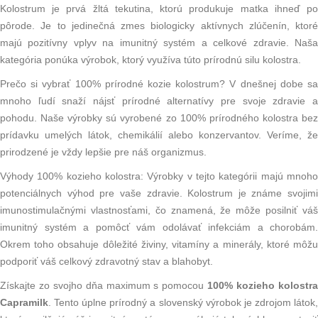
Kolostrum je prvá žltá tekutina, ktorú produkuje matka ihneď po
pôrode. Je to jedinečná zmes biologicky aktívnych zlúčenín, ktoré
majú pozitívny vplyv na imunitný systém a celkové zdravie. Naša
kategória ponúka výrobok, ktorý využíva túto prírodnú silu kolostra.
Prečo si vybrať 100% prírodné kozie kolostrum? V dnešnej dobe sa
mnoho ľudí snaží nájsť prírodné alternatívy pre svoje zdravie a
pohodu. Naše výrobky sú vyrobené zo 100% prírodného kolostra bez
prídavku umelých látok, chemikálií alebo konzervantov. Veríme, že
prirodzené je vždy lepšie pre náš organizmus.
Výhody 100% kozieho kolostra: Výrobky v tejto kategórii majú mnoho
potenciálnych výhod pre vaše zdravie. Kolostrum je známe svojimi
imunostimulačnými vlastnosťami, čo znamená, že môže posilniť váš
imunitný systém a pomôcť vám odolávať infekciám a chorobám.
Okrem toho obsahuje dôležité živiny, vitamíny a minerály, ktoré môžu
podporiť váš celkový zdravotný stav a blahobyt.
Získajte zo svojho dňa maximum s pomocou
100% kozieho kolostr
Capramilk
. Tento úplne prírodný a slovenský výrobok je zdrojom látok,