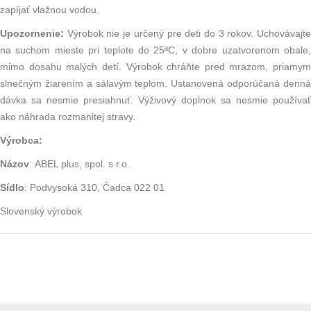
zapíjať vlažnou vodou.
Upozornenie:
Výrobok nie je určený pre deti do 3 rokov. Uchovávajt
na suchom mieste pri teplote do 25ªC, v dobre uzatvorenom obale,
mimo dosahu malých detí. Výrobok chráňte pred mrazom, priamym
slnečným žiarením a sálavým teplom. Ustanovená odporúčaná denná
dávka sa nesmie presiahnuť. Výživový doplnok sa nesmie používať
ako náhrada rozmanitej stravy.
Výrobca:
Názov
:
ABEL plus, spol. s r.o.
Sídlo
:
Podvysoká 310, Čadca 022 01
Slovenský výrobok