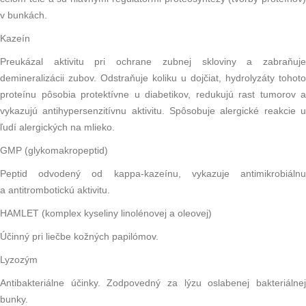
v bunkách.
Kazeín
Preukázal aktivitu pri ochrane
zubnej skloviny
a zabraňuj
demineralizácii zubov. Odstraňuje
koliku
u dojčiat, hydrolyzáty tohoto
proteínu pôsobia protektívne u
diabetikov
, redukujú rast
tumorov
a
vykazujú antihypersenzitívnu aktivitu. Spôsobuje alergické reakcie u
ľudí alergických na mlieko.
GMP (glykomakropeptid)
Peptid odvodený od kappa-kazeínu, vykazuje antimikrobiálnu
a
antitrombotickú
aktivitu.
HAMLET (komplex kyseliny linolénovej a oleovej)
Účinný pri liečbe kožných
papilómov
.
Lyzozým
Antibakteriálne účinky. Zodpovedný za lýzu oslabenej bakteriálnej
bunky.