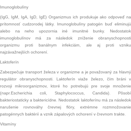
Imunoglobulíny
(IgG, IgM, IgA, IgD, IgE) Organizmus ich produkuje ako odpoveď na
prítomnosť cudzorodej látky. Imunoglobulíny patogén buď eliminujú
alebo na neho upozornia iné imunitné bunky. Nedostatok
imunoglobulínov má za následok zníženie obranyschopnosti
organizmu proti banálnym infekciám, ale aj proti vzniku
najzávažnejších ochorení.
Laktoferín
Zabezpečuje transport železa v organizme a je považovaný za hlavný
regulátor obranyschopnosti. Laktoferín viaže
železo
, čím bráni 
rozvoji mikroorganizmov, ktoré ho potrebujú pre svoje množenie
(napr.
Escherichia coli
,
Staphylococcus
,
Candida
). Pôsobí
bakteriostaticky a baktericídne. Nedostatok laktoferínu má za následok
narušenie rovnováhy črevnej flóry, extrémne rozmnožovanie
patogénnych baktérií a vznik zápalových ochorení v črevnom trakte.
Vitamíny