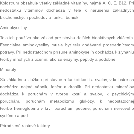
Kolostrum obsahuje všetky základné
vitamíny
, najmä
A
,
C
,
E
,
B12
. Pr
nedostatku vitamínov dochádza v tele k narušeniu základných
biochemických pochodov a funkcií buniek.
Aminokyseliny
Telo ich používa ako základ pre stavbu ďalších bioaktívnych zlúčenín.
Esenciálne aminokyseliny musia byť telu dodávané prostredníctvom
potravy. Pri nedostatočnom prísune aminokyselín dochádza k zlyhaniu
tvorby mnohých zlúčenín, ako sú
enzýmy
, peptidy a podobne.
Minerály
Sú základnou zložkou pri stavbe a funkcii kostí a svalov, v kolostre sa
nachádza najmä
vápnik
,
fosfor
a
draslík
. Pri nedostatku minerálov
dochádza k poruchám v tvorbe kostí a svalov, k psychickým
poruchám, poruchám metabolizmu
glukózy
, k nedostatočne
tvorbe
hemoglobínu
v krvi, poruchám pečene, poruchám nervovéh
systému a pod.
Prirodzené rastové faktory