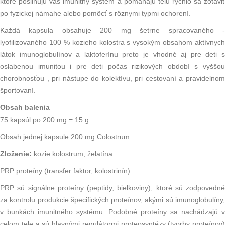
ktoré posilňujú váš imunitný systém a pomáhajú telu rýchlo sa zotaviť
po fyzickej námahe alebo pomôcť s rôznymi typmi ochorení.
Každá kapsula obsahuje 200 mg šetrne spracovaného -
lyofilizovaného 100 % kozieho kolostra s vysokým obsahom aktívnych
látok imunoglobulínov a laktoferínu preto je vhodné aj pre deti s
oslabenou imunitou i pre deti počas rizikových období s vyššou
chorobnosťou , pri nástupe do kolektívu, pri cestovaní a pravidelnom
športovaní.
Obsah balenia
75 kapsúl po 200 mg = 15 g
Obsah jednej kapsule 200 mg Colostrum
Zloženie:
kozie kolostrum, želatína
PRP proteíny (transfer faktor, kolostrinín)
PRP sú signálne
proteíny
(peptidy, bielkoviny), ktoré sú zodpovedné
za kontrolu produkcie špecifických proteínov, akými sú imunoglobulíny,
v bunkách
imunitného systému
. Podobné proteíny sa nachádzajú v
celom tele a sú hlavnými regulátormi
proteosyntézy
(tvorby proteínov)