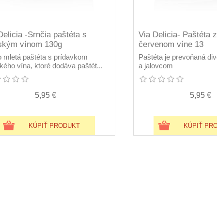
Delicia -Srnčia paštéta s
Via Delicia- Paštéta 
ským vínom 130g
červenom víne 13
o mletá paštéta s prídavkom
Paštéta je prevoňaná d
kého vína, ktoré dodáva paštét...
a jalovcom
5,95 €
5,95 €
KÚPIŤ PRODUKT
KÚPIŤ PR