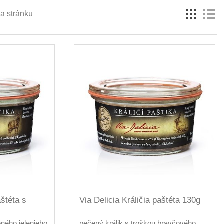
a stránku
aštéta s
Via Delicia Králičia paštéta 130g
eného jelenieho
pečený králik s troškou bravčového