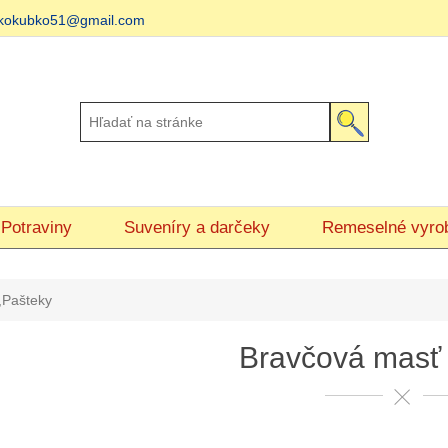
matkokubko51@gmail.com
Potraviny
Suveníry a darčeky
Remeselné vyro
,Pašteky
Bravčová masť 