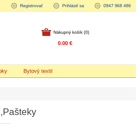
Registrovať
Prihlásiť sa
0947 968 486
Nákupný košík
(0)
0.00 €
bky
Bytový textil
,Pašteky