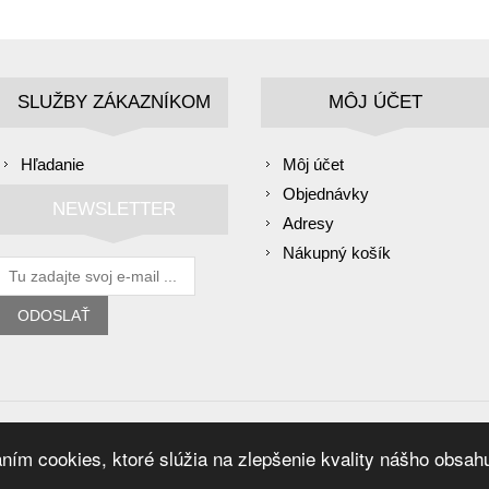
SLUŽBY ZÁKAZNÍKOM
MÔJ ÚČET
Hľadanie
Môj účet
Objednávky
NEWSLETTER
Adresy
Nákupný košík
ODOSLAŤ
Copyright © 2026 MatkoKubko. Všetky práva vyhradené.
Všetky 
ím cookies, ktoré slúžia na zlepšenie kvality nášho obsah