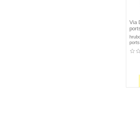
Via 
port
hrub
ports