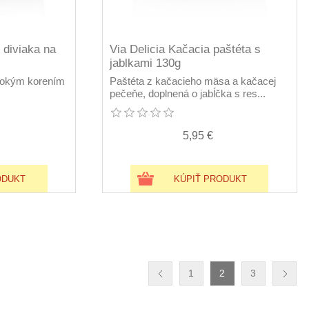
z diviaka na
Via Delicia Kačacia paštéta s
jablkami 130g
ivokým korením
Paštéta z kačacieho mäsa a kačacej
pečeňe, doplnená o jabĺčka s res...
5,95 €
ODUKT
KÚPIŤ PRODUKT
1
2
3