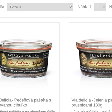
dľa
Náhľad
N
Delicia- Pečeňová paštéta s
Via delicia -Jelenia p
ovanou cibuľko
brusnicami 130g
ňová paštéta v gazdovskom štýle
výrazná paštéta z nalož