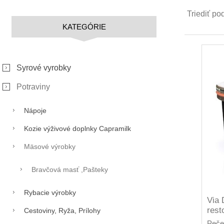
Triediť po
KATEGÓRIE
Syrové vyrobky
Potraviny
Nápoje
Kozie výživové doplnky Capramilk
Mäsové výrobky
Bravčová masť ,Pašteky
Rybacie výrobky
Via 
rest
Cestoviny, Ryža, Prílohy
Peče