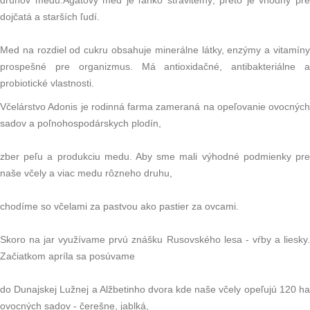
druhov medu.Agátový med je ľahko stráviteľný, preto je vhodný pre
dojčatá a starších ľudí.
Med na rozdiel od cukru obsahuje minerálne látky, enzýmy a vitamíny
prospešné pre organizmus. Má antioxidačné, antibakteriálne a
probiotické vlastnosti.
Včelárstvo Adonis je rodinná farma zameraná na opeľovanie ovocných
sadov a poľnohospodárskych plodín,
zber peľu a produkciu medu. Aby sme mali výhodné podmienky pre
naše včely a viac medu rôzneho druhu,
chodíme so včelami za pastvou ako pastier za ovcami.
Skoro na jar využívame prvú znášku Rusovského lesa - vŕby a liesky.
Začiatkom apríla sa posúvame
do Dunajskej Lužnej a Alžbetinho dvora kde naše včely opeľujú 120 ha
ovocných sadov - čerešne, jablká,