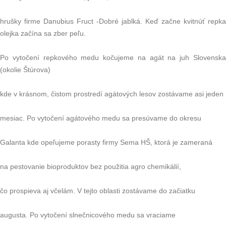
hrušky firme Danubius Fruct -Dobré jablká. Keď začne kvitnúť repka
olejka začína sa zber peľu.
Po vytočení repkového medu kočujeme na agát na juh Slovenska
(okolie Štúrova)
kde v krásnom, čistom prostredí agátových lesov zostávame asi jeden
mesiac. Po vytočení agátového medu sa presúvame do okresu
Galanta kde opeľujeme porasty firmy Sema HŠ, ktorá je zameraná
na pestovanie bioproduktov bez použitia agro chemikálií,
čo prospieva aj včelám. V tejto oblasti zostávame do začiatku
augusta. Po vytočení slnečnicového medu sa vraciame