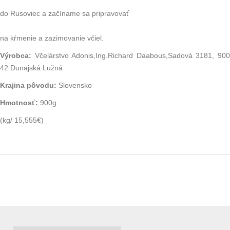
do Rusoviec a začíname sa pripravovať
na kŕmenie a zazimovanie včiel.
Výrobca:
Včelárstvo Adonis,Ing.Richard Daabous,Sadová 3181, 900
42 Dunajská Lužná
Krajina pôvodu:
Slovensko
Hmotnosť:
900g
(kg/ 15,555€)