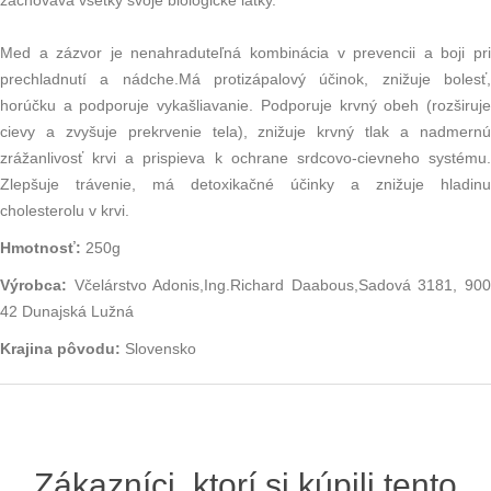
zachováva všetky svoje biologické látky.
Med a zázvor je nenahraduteľná kombinácia v prevencii a boji pri
prechladnutí a nádche.Má protizápalový účinok, znižuje bolesť,
horúčku a podporuje vykašliavanie. Podporuje krvný obeh (rozširuje
cievy a zvyšuje prekrvenie tela), znižuje krvný tlak a nadmernú
zrážanlivosť krvi a prispieva k ochrane srdcovo-cievneho systému.
Zlepšuje trávenie, má detoxikačné účinky a znižuje hladinu
cholesterolu v krvi.
Hmotnosť:
250g
Výrobca:
Včelárstvo Adonis,Ing.Richard Daabous,Sadová 3181, 900
42 Dunajská Lužná
Krajina pôvodu:
Slovensko
Zákazníci, ktorí si kúpili tento