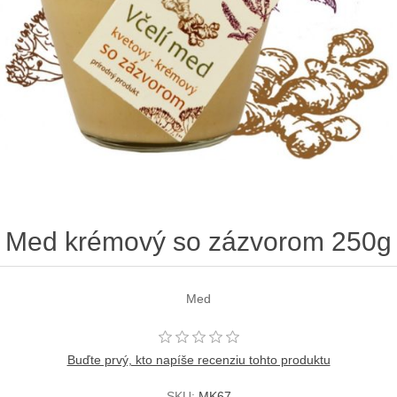
Med krémový so zázvorom 250g
Med
Buďte prvý, kto napíše recenziu tohto produktu
SKU:
MK67