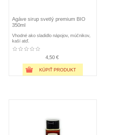
Agáve sirup svetlý premium BIO
350ml
Vhodné ako sladidlo nápojov, múčnikov,
kaší atď.
4,50 €
KÚPIŤ PRODUKT