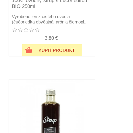
100% ovocný sirup s čučoriedkou
BIO 250ml
Vyrobené len z čistého ovocia
(čučoriedka obyčajná, arónia čiernopl...
3,80 €
KÚPIŤ PRODUKT