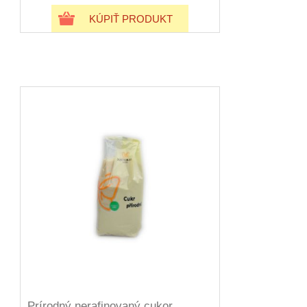
KÚPIŤ PRODUKT
Prírodný nerafinovaný cukor