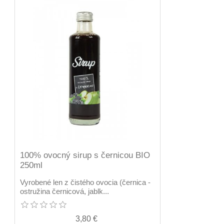
100% ovocný sirup s černicou BIO
250ml
Vyrobené len z čistého ovocia (černica -
ostružina černicová, jablk...
3,80 €