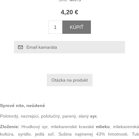
4,20 €
KÚPIŤ
Email kamaráta
Syrové nite, neúdené
Polotvrdý, nezrejúci, polotučný, parený, slaný
syr.
Zloženie:
Hrudkový syr, mliekarenské
kravské
mlieko
, mliekarensk
kultúra, syridlo, jedlá soľ, Sušina najmenej 43% hmotnosti, Tuk