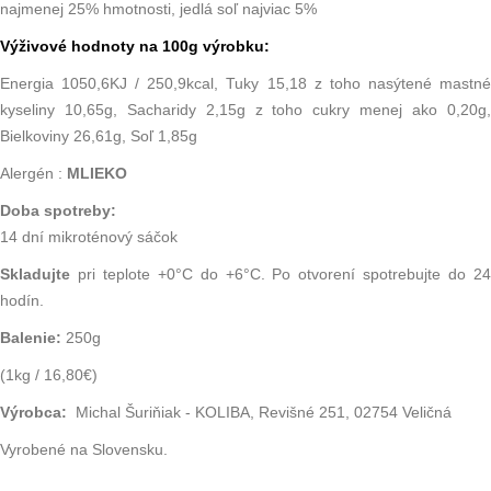
najmenej 25% hmotnosti, jedlá soľ najviac 5%
Výživové hodnoty na 100g výrobku:
Energia 1050,6KJ / 250,9kcal, Tuky 15,18 z toho nasýtené mastné
kyseliny 10,65g, Sacharidy 2,15g z toho cukry menej ako 0,20g,
Bielkoviny 26,61g, Soľ 1,85g
Alergén :
MLIEKO
Doba spotreby:
14 dní mikroténový sáčok
Skladujte
pri teplote +0°C do +6°C. Po otvorení spotrebujte do 24
hodín.
Balenie:
250g
(1kg / 16,80€)
Výrobca:
Michal Šuriňiak - KOLIBA, Revišné 251, 02754 Veličná
Vyrobené na Slovensku.