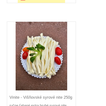
Vinite - Višňovské syrové nite 250g
ručne ťahané extra hrubé syrové nite