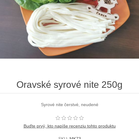
Oravské syrové nite 250g
Syrové nite čerstvé, neudené
Buďte prvý, kto napíše recenziu tohto produktu
SKU:
MK73