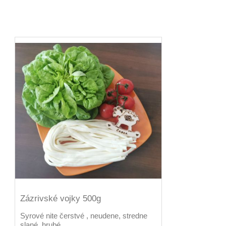
Zázrivské vojky 500g
Syrové nite čerstvé , neudene, stredne
slané, hrubé .