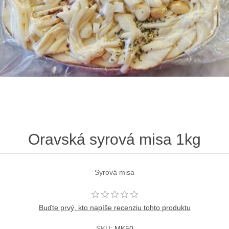
Oravská syrová misa 1kg
Syrová misa
Buďte prvý, kto napíše recenziu tohto produktu
SKU:
MK50