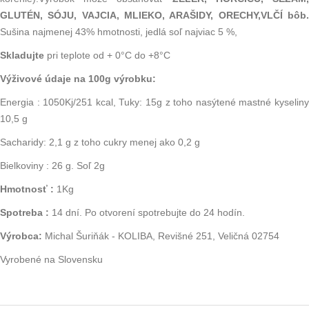
GLUTÉN, SÓJU, VAJCIA, MLIEKO, ARAŠIDY, ORECHY,VLČÍ bôb.
Sušina najmenej 43% hmotnosti, jedlá soľ najviac 5 %,
Skladujte
pri teplote od + 0°C do +8°C
Výživové údaje na 100g výrobku:
Energia : 1050Kj/251 kcal, Tuky: 15g z toho nasýtené mastné kyseliny
10,5 g
Sacharidy: 2,1 g z toho cukry menej ako 0,2 g
Bielkoviny : 26 g. Soľ 2g
Hmotnosť :
1Kg
Spotreba :
14 dní. Po otvorení spotrebujte do 24 hodín.
Výrobca:
Michal Šuriňák - KOLIBA, Revišné 251, Veličná 02754
Vyrobené na Slovensku