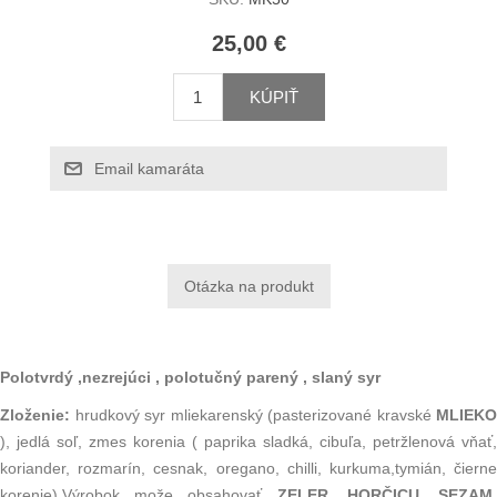
25,00 €
KÚPIŤ
Email kamaráta
Polotvrdý ,nezrejúci , polotučný parený , slaný syr
Zloženie:
hrudkový syr mliekarenský (pasterizované kravské
MLIEKO
), jedlá soľ, zmes korenia ( paprika sladká, cibuľa, petržlenová vňať,
koriander, rozmarín, cesnak, oregano, chilli, kurkuma,tymián, čierne
korenie).Výrobok može obsahovať
ZELER, HORČICU,
SEZAM