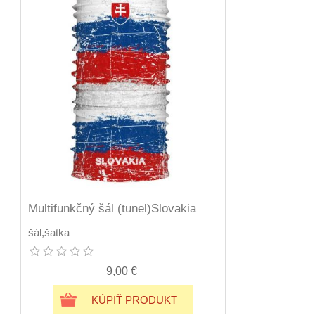
Multifunkčný šál (tunel)Slovakia
šál,šatka
9,00 €
KÚPIŤ PRODUKT