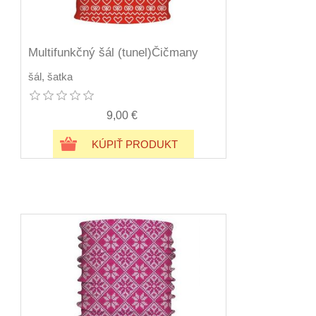
Multifunkčný šál (tunel)Čičmany
šál, šatka
9,00 €
KÚPIŤ PRODUKT