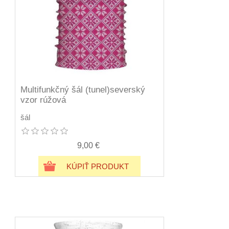
Multifunkčný šál (tunel)severský
vzor rúžová
šál
9,00 €
KÚPIŤ PRODUKT