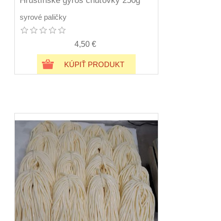
Hruštínske gyros chuťovky 250g
syrové paličky
4,50 €
KÚPIŤ PRODUKT