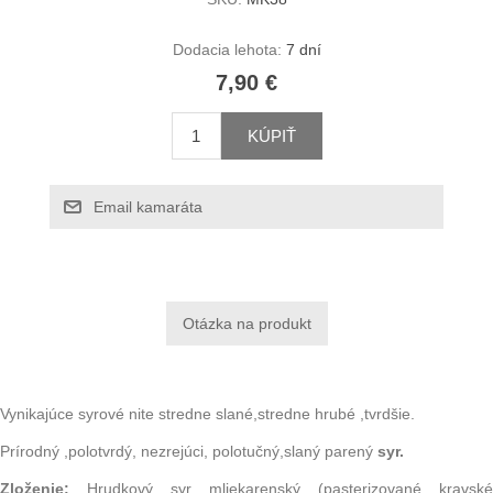
Dodacia lehota:
7 dní
7,90 €
KÚPIŤ
Email kamaráta
Vynikajúce syrové nite stredne slané,stredne hrubé ,tvrdšie.
Prírodný ,polotvrdý, nezrejúci, polotučný,slaný parený
syr.
Zloženie:
Hrudkový
syr
mliekarenský (pasterizované
kravské