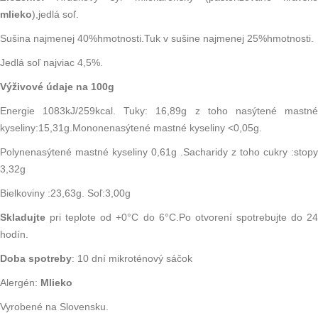
mlieko
),jedlá soľ.
Sušina najmenej 40%hmotnosti.Tuk v sušine najmenej 25%hmotnosti.
Jedlá soľ najviac 4,5%.
Výživové údaje na 100g
Energie 1083kJ/259kcal. Tuky: 16,89g z toho nasýtené mastné
kyseliny:15,31g.Mononenasýtené mastné kyseliny <0,05g.
Polynenasýtené mastné kyseliny 0,61g .Sacharidy z toho cukry :stopy
3,32g
Bielkoviny :23,63g. Soľ:3,00g
Skladujte
pri teplote od +0°C do 6°C.Po otvorení spotrebujte do 2
hodín.
Doba spotreby
: 10 dní mikroténový sáčok
Alergén:
Mlieko
Vyrobené na Slovensku.