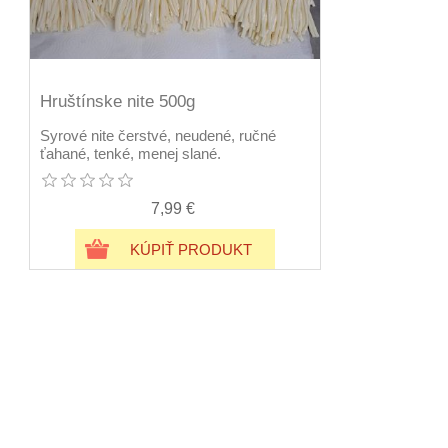
Hruštínske nite 500g
Syrové nite čerstvé, neudené, ručné
ťahané, tenké, menej slané.
7,99 €
KÚPIŤ PRODUKT