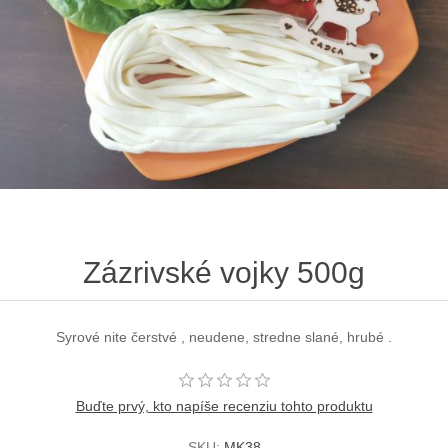
Zázrivské vojky 500g
Syrové nite čerstvé , neudene, stredne slané, hrubé .
Buďte prvý, kto napíše recenziu tohto produktu
SKU:
MK38